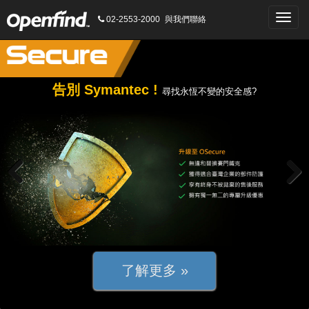
Toggle
02-2553-2000
與我們聯絡
naviga
告別 Symantec !
尋找永恆不變的安全感?
Previous
Next
了解更多 »