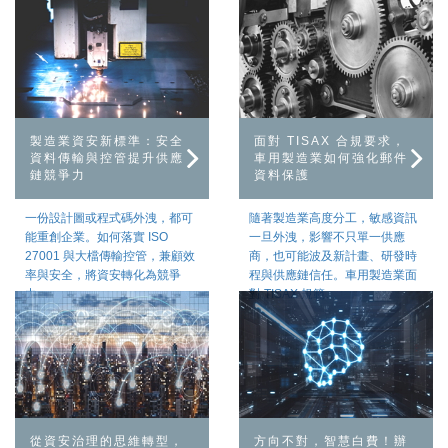
製造業資安新標準：安全
面對 TISAX 合規要求，
資料傳輸與控管提升供應
車用製造業如何強化郵件
鏈競爭力
資料保護
一份設計圖或程式碼外洩，都可
隨著製造業高度分工，敏感資訊
能重創企業。如何落實 ISO
一旦外洩，影響不只單一供應
27001 與大檔傳輸控管，兼顧效
商，也可能波及新計畫、研發時
率與安全，將資安轉化為競爭
程與供應鏈信任。車用製造業面
力…
對 TISAX 規範…
從資安治理的思維轉型，
方向不對，智慧白費！辦