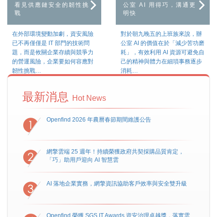
看見供應鏈安全的韌性挑
公室 AI 用得巧，溝通更
戰
明快
在外部環境變動加劇，資安風險
對於朝九晚五的上班族來說，辦
已不再僅僅是 IT 部門的技術問
公室 AI 的價值在於「減少苦功磨
題，而是攸關企業存續與競爭力
耗」，有效利用 AI 資源可避免自
的營運風險，企業要如何容應對
己的精神與體力在細瑣事務逐步
韌性挑戰…
消耗…
最新消息
Hot News
Openfind 2026 年農曆春節期間維護公告
網擎雲端 25 週年！持續榮獲政府共契採購品質肯定，
「巧」助用戶迎向 AI 智慧雲
AI 落地企業實務，網擎資訊協助客戶效率與安全雙升級
Openfind 榮獲 SGS IT Awards 資安治理卓越獎，落實雲