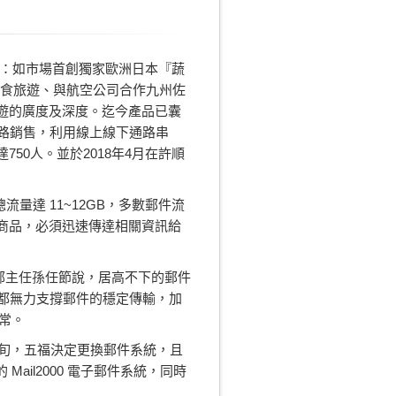
旅遊：如市場首創獨家歐洲日本『蔬
美食旅遊、與航空公司合作九州佐
遊的廣度及深度。迄今產品已囊
路銷售，利用線上線下通路串
0人。並於2018年4月在許順
流量達 11~12GB，多數郵件流
商品，必須迅速傳達相關資訊給
訊部主任孫任節說，居高不下的郵件
，都無力支撐郵件的穩定傳輸，加
常。
中旬，五福決定更換郵件系統，且
ail2000 電子郵件系統，同時