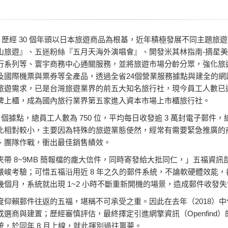
以來，歷經 30 個年頭以日本旅遊商品為根基，近年積極發展不同主題
山旅遊』、五迷粉絲『五月天海外演唱會』、開發米其林指南-摘星
行系列等、寰宇商務中心通關服務，並將旅遊市場分齡分眾，強化旅
及國際機票與票券等全產品，透過全省24個營業服務據點與建全的網
遊需求，已是台灣旅遊業界的前五大知名旅行社，現今員工人數已達75
牌上櫃，成為國內旅行業界第五家進入資本市場上市櫃旅行社。
個據點，總員工人數為 750 位，平均每日收發逾 3 萬封電子郵件，總
比相對較小，主要因為特殊的旅遊業態使然，經常有需要緊急推廣的
、團隊作戰，衝出最佳銷售績效。
帶 8~9MB 簡報檔的龐大信件，同時寄發給大批同仁，」五福資
嚴峻考驗；可惜五福沿用近 8 年之久的郵件系統，不論軟硬體效能
個月，系統就出現 1~2 小時不斷重新開機的場景，造成郵件收發失
度仰賴郵件往返的五福，堪稱不可承受之重。因此在去年（2018）
商與建置；歷經審慎評估，最終擇定引進網擎資訊（Openfind）的 M
防護系統，於同年 8 月上線，就此揮別過往噩夢。