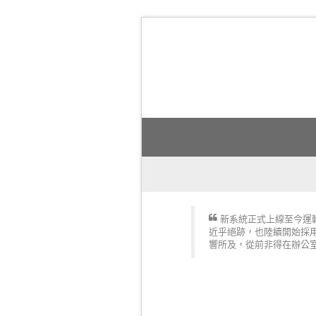
新系統正式上線至今運
近乎絕跡，也陸續開始採用過去
響所及，從前非得在辦公