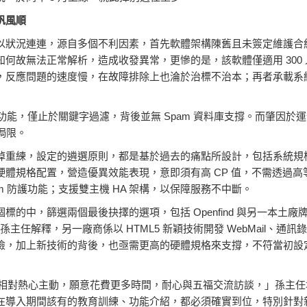
帆風順
以狀況連連，源自多個不利因素，首先軟體架構陳舊且未簽定維護合
何故無法正常解析，造成收發異常，更慘的是，該軟體僅適用 300
，反應問題的速度慢，在故障排除上也淪於治標不治本；再者承載系
am 功能，僅止於關鍵字過濾，背後並無 Spam 資料庫支撐。而肇因於
受侷限。
重練，設定的遴選原則，都是基於過去的痛點所設計，包括系統規模必須
體規格配置，營造優異效能表現，意即須有高 CP 值，不需透過高等
pam 防護功能；支援雙主機 HA 架構，以保障服務不中斷。
標的中，篩選兩個最後抉擇的選項，包括 Openfind 與另一本土
。對此孫主任解釋，另一廠商係以 HTML5 新穎技術開發 WebMail、
險，加上新技術的背後，也亟需更高的硬體規格來支撐，不符當初設
業務人員相對熱心主動，願意花費更多時間，耐心與五福交流訪談，」孫主
在導入期間該有的教育訓練、功能介紹，都必須確實到位，特別針對