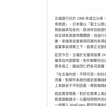
五福旅行社於 1988 年成立
食旅遊』、日本聖山『富士山登
賀航線承包系列、歐洲伴自助旅
括全球各旅遊地團體遊、自由行
連，承接來自直客與同業的各項旅
富董事長領軍之下，股票正式掛
迄至今日，五福於全臺灣設置 24 
量來自內部群發，對外聯繫的佔
眾多員工，藉由同仁們各司其職
「在五福內部，不時可見一封封夾
流量，對郵件系統的穩定度構成
上其餘若干不利因素，導致每隔幾
前述異常現象，對於在營業上高
希望速戰速決，以最短時間內完成選
一併導入 MailGates 郵件