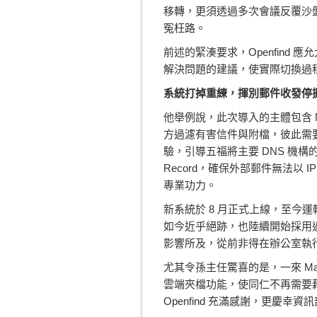
移轉，更須透過多次會議反覆沙
冤枉路。
前述的緊湊要求，Openfin
解決問題的建議，使實際切換過
系統打掉重練，揮別郵件收發停
他舉例說，此次導入的主體包含 Mail2
方過濾有害信件與附檔，彼此需要隨時
驗，引導五福將主要 DNS 機構的
Record，確保外部郵件無法以 IP
專業功力。
新系統於 8 月正式上線，至今
如今近乎絕跡，也陸續開始採用過去沒有
影響所及，從前非得在辦公室執
尤其令孫主任驚喜的是，一來 Ma
雲端夾檔功能，使同仁不再需要
Openfind 充滿感謝，更慶幸