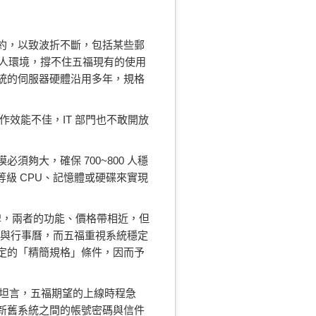
約，以致波折不斷，包括某些郵
 人環境，撐不住五福現有的使用
統的伺服器硬體沿用多年，規格
運作效能不佳，IT 部門也不敢開放
夠大，確保 700~800 人穩
級 CPU、記憶體或硬碟來實現
廠牌，兩者的功能、價格帶相近，但
通訊錄與行事曆，而五福重視系統穩定
定的「精簡規格」條件，因而予
任坦言，五福期望的上線時程急
新舊系統之間的帳號密碼與信件