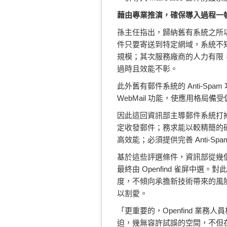
藉由專業推演，確保導入過程一
孫主任指出，歸納舊有系統之所
件只要寄送到特定網域，系統不知
規模；其次服務廠商的人力有限
過時且效能不彰。
此外舊有郵件系統的 Anti-Sp
WebMail 功能，使應用格局備
因此這回資訊部主導郵件系統打掉
定收發郵件；務求能以較精簡的硬
高效能；必須提供完善 Anti-S
基於這些評選條件，資訊部從幾個
最終由 Openfind 雀屏中選
度，不傾向承擔新技術帶來的風
以割愛。
「更重要的，Openfind 
迫，幾無容許試誤的空間，不但