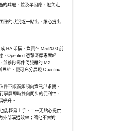
遇的難題、並及早因應，避免走
能面臨的狀況逐一點出，細心提出
 HA 架構，負責在 Mail2000 前
Openfind 憑藉深厚專案經
n，並移除郵件伺服器的 MX
膩思維，便可充分展現 Openfind
發信件不順而頻頻向資訊部求援，
ook 行事曆即時雙向同步的便利性，
幅攀升。
同仁也能輕易上手，二來更貼心提供
內外部溝通效率；讓他不禁對