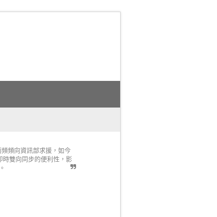
而頻頻向資訊部求援，如今
行事曆即時雙向同步的便利性，影
。