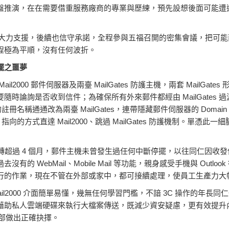
盤推演，在在需要借重服務廠商的專業與歷練，預先設想後面可能遭
d 應允大力支援，後續也信守承諾，全程參與五福召開的密集會議，把可
程極為平順，沒有任何波折。
擺之噩夢
000 郵件伺服器及兩臺 MailGates 防護主機，兩套 MailGates 形成
論詢是否收到信件；為確保所有外來郵件都經由 MailGates 過濾，
註冊名稱通通改為兩臺 MailGates，連帶隱藏郵件伺服器的 Domai
 指向的方式直達 Mail2000、跳過 MailGates 防護機制。單憑此一細
運轉超過 4 個月，郵件主機未曾發生過任何中斷停擺，以往同仁因收
的 WebMail、Mobile Mail 等功能，親身感受手機與 Outl
行的作業，現在不管在外部或家中，都可接續處理，使員工生產力大
il2000 介面簡單易懂，幾無任何學習門檻，不諳 3C 操作的年長
藉助私人雲端硬碟來執行大檔案傳送，既減少資安疑慮，更有效提升
資訊部做出正確抉擇。