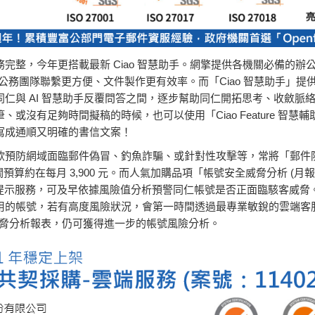
整，今年更搭載最新 Ciao 智慧助手。網擎提供各機關必備的辦公室
公務團隊聯繫更方便、文件製作更有效率。而「Ciao 智慧助手」
仁與 AI 智慧助手反覆問答之間，逐步幫助同仁開拓思考、收斂脈
沒有足夠時間擬稿的時候，也可以使用「Ciao Feature 智慧輔
寫成通順又明確的書信文案！
欲預防網域面臨郵件偽冒、釣魚詐騙、或針對性攻擊等，常將「郵件
約在每月 3,900 元。而人氣加購品項「帳號安全威脅分析 (月報)」 是專為
動式風險提示服務，可及早依據風險值分析預警同仁帳號是否正面臨駭客威
的帳號，若有高度風險狀況，會第一時間透過最專業敏銳的雲端客服管
列威脅分析報表，仍可獲得進一步的帳號風險分析。